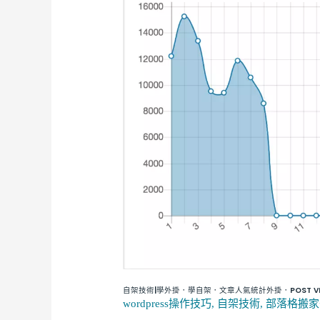
技
術|
學
外
掛．
學
自
架．
文
章
人
氣
統
計
外
自架技術|學外掛．學自架．文章人氣統計外掛．POST VIE
掛．
wordpress操作技巧
,
自架技術
,
部落格搬家