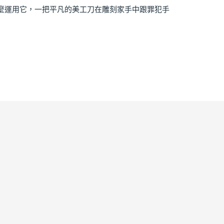
麼運用它，一把平凡的美工刀在雕刻家手中跟罪犯手