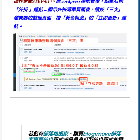
操作步驟STEP-01>>
進wordpress控制台後，點擊右側
「外掛 」連結→顯示外掛清單頁面後，請按「三次」
瀏覽器的整理頁面→按「黃色訊息」的「立即更新」連
結。
若您有
部落格搬家
、
購買
blogimove部落
客專屬外掛
程式
或是
量身訂製外掛程式
的需