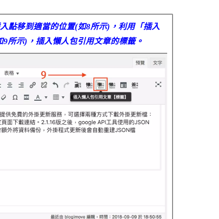
入點移到適當的位置(如8所示)，利用「插入
如9所示)，插入懶人包引用文章的標籤。