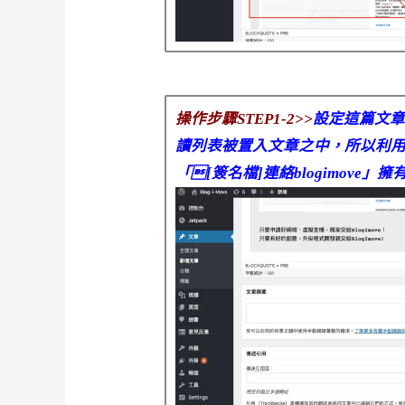
操作步驟STEP1-2>>
設定這篇文
讀列表被置入文章之中，所以利
「[簽名檔]連絡blogimove」擁