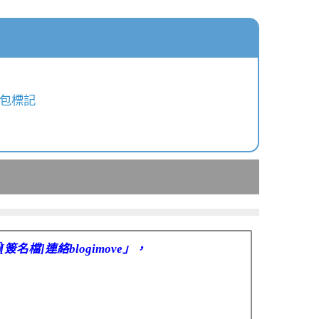
包標記
簽名檔]連絡blogimove」，