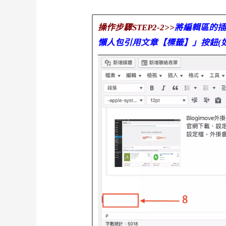
操作步驟STEP2-2>>
將編輯區的插
懶人包引用文章【標籤】」按鈕(