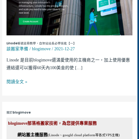
學，
自
架
站
站
長
Linode帳號註冊教學，自架站站長必學技能【一】
必
談搬家準備
/
blogimove
/
2021-12-27
學
Linode 是目前blogimove還滿愛使用的主機商之一，加上使用優惠
技
連結還可以獲得60天內100美金的使 […]
能
【一】
閱讀全文 »
關於blogimove
blogimove部落格搬家技術，為您提供專業服務
網站搬主機服務
(Linode、googld cloud platform等各式VPS主機)