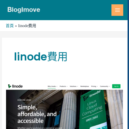
跳
MAI
至
MEN
主
要
首頁
linode費用
內
容
linode費用
Linode
帳
號
註
冊
教