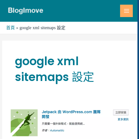
跳
MAI
至
MEN
主
要
首頁
google xml sitemaps 設定
內
容
google xml
sitemaps 設定
自
架
技
術