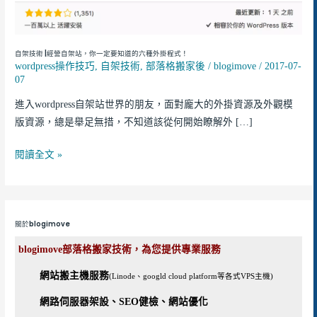
|
經
營
自架技術 |經營自架站，你一定要知道的六種外掛程式！
自
wordpress操作技巧
,
自架技術
,
部落格搬家後
/
blogimove
/
2017-07-
架
07
站，
進入wordpress自架站世界的朋友，面對龐大的外掛資源及外觀模
你
版資源，總是舉足無措，不知道該從何開始瞭解外 […]
一
定
閱讀全文 »
要
知
道
的
關於blogimove
六
blogimove部落格搬家技術，為您提供專業服務
種
外
網站搬主機服務
(Linode、googld cloud platform等各式VPS主機)
掛
網路伺服器架設、SEO健檢、網站優化
程