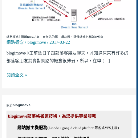
解
DNS
功
能．
自
網路概念 | 圖解DNS功能．自架站的第一項功課．搞懂網域名稱與IP位址
架
網路概念
/
blogimove
/
2017-03-22
站
blogimove小工前些日子跟部落客朋友聊天，才知道原來有許多的
的
部落客朋友其實對網路的概念很薄弱，所以，在申 […]
第
一
閱讀全文 »
項
功
課．
搞
關於blogimove
懂
網
blogimove部落格搬家技術，為您提供專業服務
域
網站搬主機服務
(Linode、googld cloud platform等各式VPS主機)
名