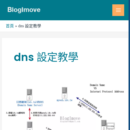
跳
MAI
至
MEN
主
要
首頁
dns 設定教學
內
容
dns 設定教學
網
路
概
念
|
圖