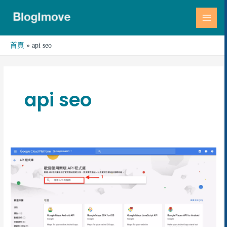
跳
MAI
至
MEN
主
要
首頁
api seo
內
容
api seo
Google
API
工
具，
讓
Google