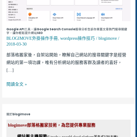
Search
Console
搜
尋
Google API工具，讓Google Search Console搜尋分析告訴你單篇文章熱門搜尋關鍵
分
字，讓你輕鬆提升網站SEO
BLOGIMOVE外掛操作手冊
,
wordpress操作技巧
/
blogimove
/
析
2018-03-30
告
訴
部落格搬家後，自架站開始，瞭解自己網站的搜尋關鍵字是經營
你
網站的第一項功課，唯有分析網站的服務客群及讀者的喜好，
單
[…]
篇
閱讀全文 »
文
章
熱
門
關於blogimove
搜
尋
blogimove部落格搬家技術，為您提供專業服務
關
網站搬主機服務
(Linode、googld cloud platform等各式VPS主機)