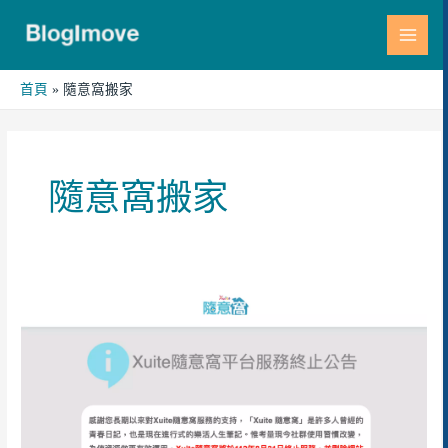
跳
MAI
至
MEN
主
要
首頁
隨意窩搬家
內
容
隨意窩搬家
部
落
格
搬
家
|