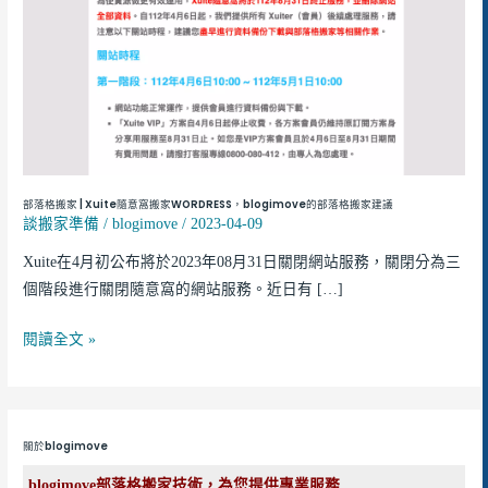
Xuite
隨
意
窩
搬
家
WORDRESS，
blogimove
部落格搬家 | Xuite隨意窩搬家WORDRESS，blogimove的部落格搬家建議
的
談搬家準備
/
blogimove
/
2023-04-09
部
Xuite在4月初公布將於2023年08月31日關閉網站服務，關閉分為三
落
個階段進行關閉隨意窩的網站服務。近日有 […]
格
搬
閱讀全文 »
家
建
議
關於blogimove
blogimove部落格搬家技術，為您提供專業服務