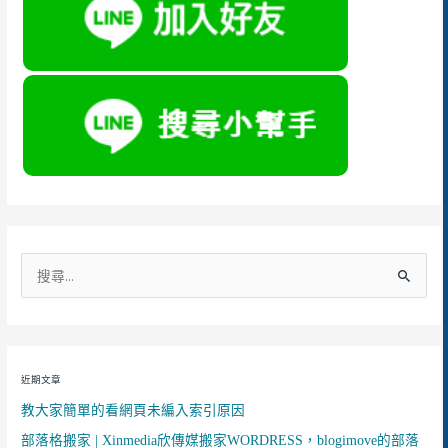
搜
尋
關
鍵
近期文章
字
教大家簡單的看網頁未編入索引原因
:
部落格搬家 | Xinmedia欣傳媒搬家WORDRESS，blogimove的部落