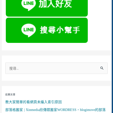
搜
尋
關
鍵
近期文章
字
教大家簡單的看網頁未編入索引原因
:
部落格搬家 | Xinmedia欣傳媒搬家WORDRESS，blogimove的部落