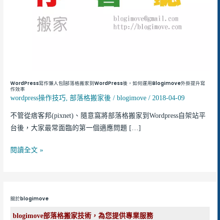
部
落
格
搬
家
到
WordPress
WordPress寫作懶人包|部落格搬家到WordPress後，如何運用Blogimove外掛提升寫
後，
作效率
wordpress操作技巧
,
部落格搬家後
/
blogimove
/
2018-04-09
如
何
不管從痞客邦(pixnet)、隨意窩將部落格搬家到Wordpress自架站平
運
台後，大家最常面臨的第一個適應問題 […]
用
Blogimove
閱讀全文 »
外
掛
提
升
關於blogimove
寫
blogimove部落格搬家技術，為您提供專業服務