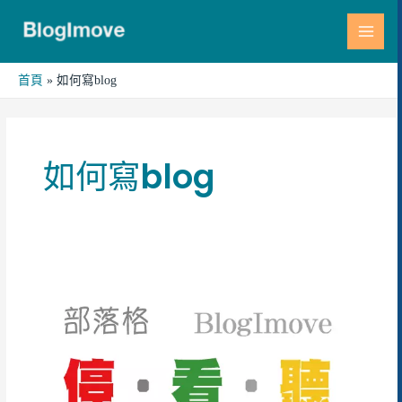
跳
MAI
至
MEN
主
要
首頁
如何寫blog
內
容
如何寫blog
WordPress
寫
作
懶
人
包|