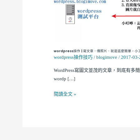
作
|
寫
文
章．
傳
wordpress操作 | 寫文章．傳照片．就是這麼簡單
照
wordpress操作技巧
/
blogimove
/
2017-03-
片．
WordPress寫圖文並茂的文章，到底有多
就
wordp […]
是
這
閱讀全文 »
麼
簡
單，
小
工