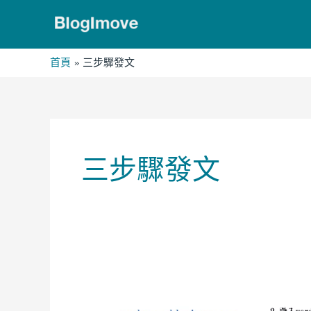
跳
至
主
首頁
三步驟發文
要
內
容
三步驟發文
wordpress
操