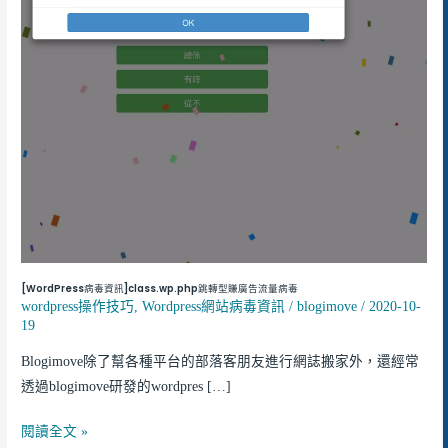
訊]class.wp.php
跳
轉
型
賺
廣
告
流
量
病
毒
[WordPress病毒資訊]class.wp.php跳轉型賺廣告流量病毒
wordpress操作技巧
,
Wordpress網站病毒資訊
/
blogimove
/
2020-10-
19
Blogimove除了幫各種平台的部落客朋友進行網誌搬家外，還經常
透過blogimove研發的wordpres […]
閱讀全文 »