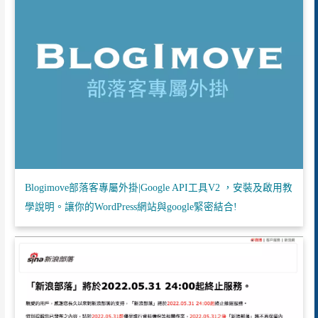
Blogimove部落客專屬外掛|Google API工具V2 ，安裝及啟用教
學說明。讓你的WordPress網站與google緊密結合!