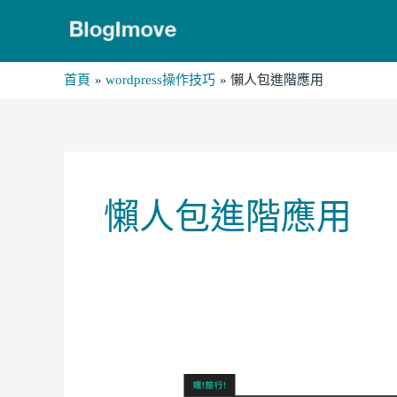
跳
至
主
首頁
wordpress操作技巧
懶人包進階應用
要
內
容
懶人包進階應用
Blogimove
外