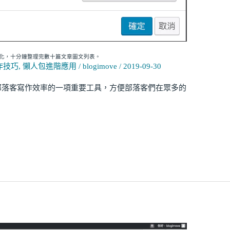
強進化，十分鐘整理完數十篇文章圖文列表。
操作技巧
,
懶人包進階應用
/
blogimove
/
2019-09-30
提升部落客寫作效率的一項重要工具，方便部落客們在眾多的