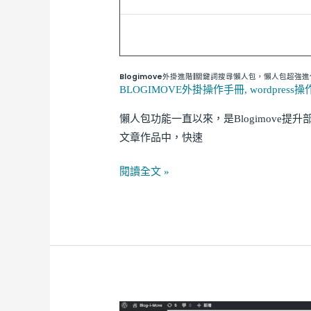
關
鍵
詞
搜
Blogimove外掛進階|關鍵詞搜尋懶人包，懶人包超
尋
BLOGIMOVE外掛操作手冊
,
wordpress
懶
人
懶人包功能一直以來，是Blogimove
包，
文章作品中，快速
懶
閱讀全文 »
人
包
超
強
進
化，
十
分
BLOGIMOVE