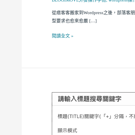
BLOGIMOVE外掛操作手冊
,
wordpress
讓
你
從痞客客搬家到Wordpress之後，部
輕
型要求也愈來愈嚴 […]
鬆
在
閱讀全文 »
網
站
首
頁
顯
示
主
Blogimove
題
外
文
掛
章
進
階|