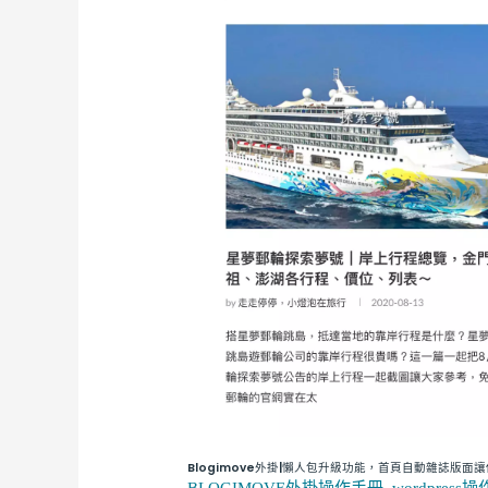
掛|
懶
人
包
升
級
功
能，
首
頁
自
動
雜
誌
版
面
Blogimove外掛|懶人包升級功能，首頁自動雜誌版