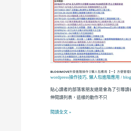
|
懶
人
包
應
用
【一】
方
便
BLOGIMOVE外掛進階操作 | 懶人包應用【一】方
管
wordpress操作技巧
,
懶人包進階應用
/
blo
理
貼心讀者的部落客朋友總是會為了引導讀
的
伸閱讀列表，這樣的動作不只
延
伸
閱讀全文 »
閱
讀
列