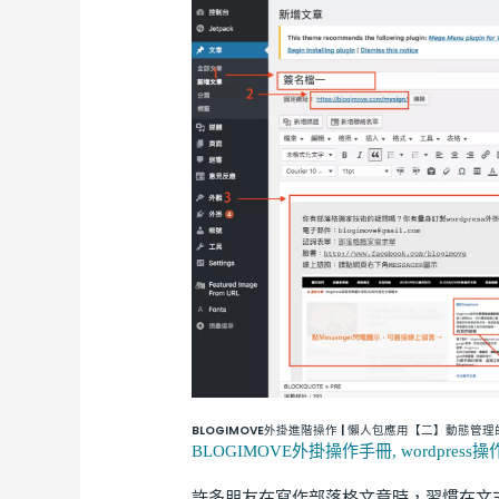
鐘
外
整
掛
理
進
完
階
數
操
十
作
篇
|
文
懶
章
人
圖
包
文
應
列
用
表。
【二】
動
BLOGIMOVE外掛進階操作 | 懶人包應用【二】動態
態
BLOGIMOVE外掛操作手冊
,
wordpress
管
許多朋友在寫作部落格文章時，習慣在文