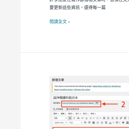
理
要更新這些資訊，還得每一篇
的
簽
閱讀全文 »
名
檔，
改
一
篇
所
有
BLOGIMOVE
簽
外
名
掛
檔
進
同
階
步
操
更
作
新