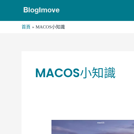
跳
至
主
首頁
MACOS小知識
要
內
容
MACOS小知識
macOS
更