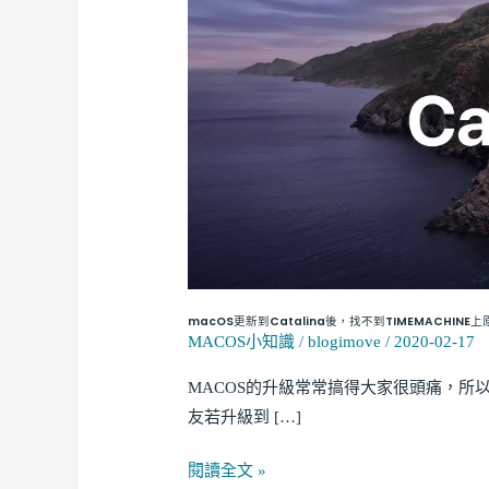
新
到
Catalina
後，
找
不
到
TIMEMACHINE
上
原
來
macOS更新到Catalina後，找不到TIMEMACHI
MACOS小知識
/
blogimove
/
2020-02-17
的
的
MACOS的升級常常搞得大家很頭痛，所以在
備
友若升級到 […]
份，
只
閱讀全文 »