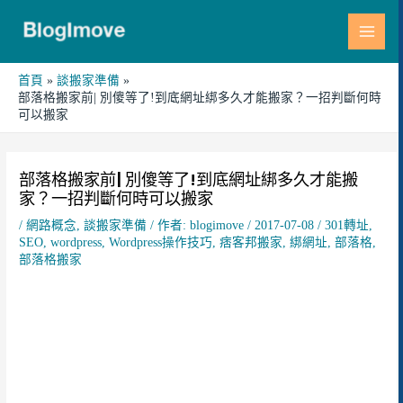
跳
MAI
至
MEN
主
要
首頁
談搬家準備
部落格搬家前| 別傻等了!到底網址綁多久才能搬家？一招判斷何時
內
可以搬家
容
Post
navigation
部落格搬家前| 別傻等了!到底網址綁多久才能搬
家？一招判斷何時可以搬家
/
網路概念
,
談搬家準備
/ 作者:
blogimove
/
2017-07-08
/
301轉址
,
SEO
,
wordpress
,
Wordpress操作技巧
,
痞客邦搬家
,
綁網址
,
部落格
,
部落格搬家