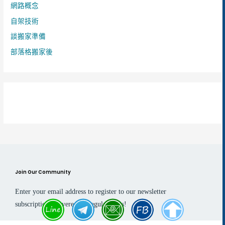
網路概念
自架技術
談搬家準備
部落格搬家後
Join Our Community
Enter your email address to register to our newsletter
subscription delivered on regular basis!