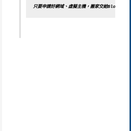
只要申請好網域、虛擬主機，搬家交給BlogImov