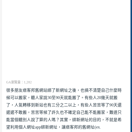
GA瀏覽量：1,282
很多朋友痞客邦舊網站綁了新網址之後，也搞不清楚自己什麼時
候可以搬家，聽人家說30至90天就能搬了。有些人20幾天就搬
了，人氣轉移到新站也有三分之二以上，有些人苦苦等了90天還
遲遲不敢搬，苦苦等候了許久也不確定自己能不能搬家，難道只
能當個聽別人說了算的人嗎？其實，綁新網址的目的，不就是希
望利用個人網址app綁新網址，讓痞客邦的舊網址(ex.