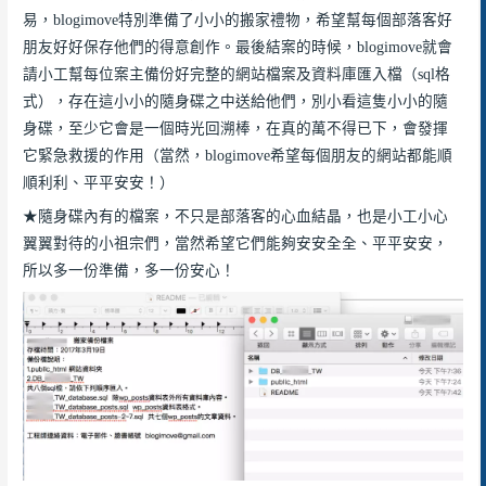
易，blogimove特別準備了小小的搬家禮物，希望幫每個部落客好
朋友好好保存他們的得意創作。最後結案的時候，blogimove就會
請小工幫每位案主備份好完整的網站檔案及資料庫匯入檔（sql格
式），存在這小小的隨身碟之中送給他們，別小看這隻小小的隨
身碟，至少它會是一個時光回溯棒，在真的萬不得已下，會發揮
它緊急救援的作用（當然，blogimove希望每個朋友的網站都能順
順利利、平平安安！）
★隨身碟內有的檔案，不只是部落客的心血結晶，也是小工小心
翼翼對待的小祖宗們，當然希望它們能夠安安全全、平平安安，
所以多一份準備，多一份安心！