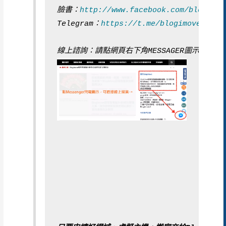
臉書：
http://www.facebook.com/blogimov
Telegram：
https://t.me/blogimoveEngin
線上諮詢：請點網頁右下角MESSAGER圖示