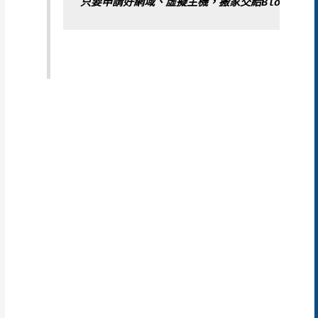
只要申請好網域、虛擬主機，搬家交給BlogImov